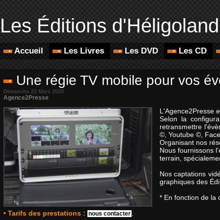
Les Éditions d'Héligoland
Accueil
Les Livres
Les DVD
Les CD
Une régie TV mobile pour vos év
Dimanche 22 Mars 2020
Agence2Presse
L'Agence2Presse es
Selon la configur
retransmettre l'évè
©, Youtube ©, Face
Organisant nos rése
Nous fournissons l'
terrain, spécialem
Nos captations vidé
graphiques des Édit
* En fonction de l
• Tarifs des prestations :
.
nous contacter